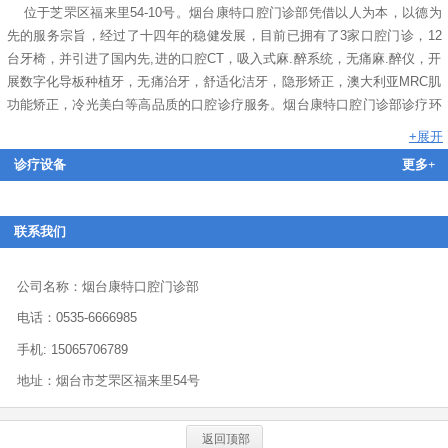
位于芝罘区福来里54-10号。烟台康特口腔门诊部凭借以人为本，以德为
先的服务宗旨，经过了十四年的稳健发展，目前已拥有了3家口腔门诊，12
台牙椅，并引进了国内先,进的口腔CT，吸入式麻.醉系统，无痛麻.醉仪，开
展数字化导板种植牙，无痛治牙，舒适化洁牙，隐形矫正，澳大利亚MRC肌
功能矫正，冷光美白等高品质的口腔诊疗服务。烟台康特口腔门诊部诊疗环
境舒服、私密、严谨、科学，拥有经验丰富、积极进取的医.疗团队，并不定
+展开
时聘请省内外知名专家、前来指导、培训、坐诊，并成为韩国奥齿泰种植、
诊疗设备
更多+
美国BASIC种植，签约指定合作单位，门诊引进国内三次预真空高温高压消
毒设备，消毒彻底。康特口腔拥有科学的管理制度，欢迎广大牙病患者，前
来咨询，就诊。
联系我们
公司名称：烟台康特口腔门诊部
电话：0535-6666985
手机: 15065706789
地址：烟台市芝罘区福来里54号
返回顶部