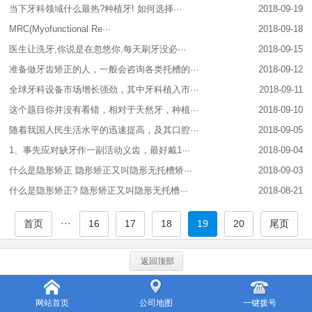
当下牙科领域什么最热?种植牙! 如何选择···
2018-09-19
MRC(Myofunctional Re···
2018-09-18
医生让洗牙,你说是在忽悠你,每天刷牙没必···
2018-09-15
准备做牙齿矫正的人，一般会咨询各类托槽的···
2018-09-12
全球牙科设备市场增长强劲，其中牙科植入市···
2018-09-11
这个题目你并没有看错，相对于天然牙，种植···
2018-09-10
随着我国人民生活水平的迅速提高，及其口腔···
2018-09-05
1、事先应对缺牙作一副活动义齿，最好戴1···
2018-09-04
什么是隐形矫正 隐形矫正又叫隐形无托槽矫···
2018-09-03
什么是隐形矫正? 隐形矫正又叫隐形无托槽···
2018-08-21
···
首页
16
17
18
19
20
尾页
返回顶部
网站首页
公司地图
一键拨号